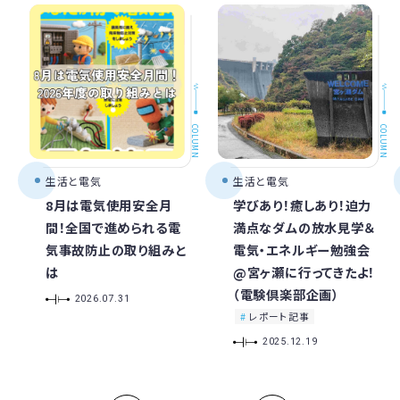
COLUMN
COLUMN
生活と電気
生活と電気
8月は電気使用安全月
学びあり！癒しあり！迫力
間！全国で進められる電
満点なダムの放水見学＆
気事故防止の取り組みと
電気・エネルギー勉強会
は
@宮ヶ瀬に行ってきたよ！
（電験倶楽部企画）
2026.07.31
レポート記事
2025.12.19