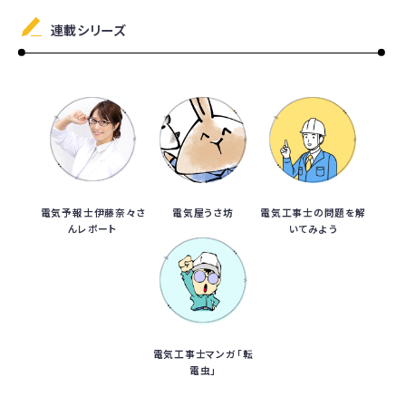
連載シリーズ
電気予報士伊藤奈々さ
電気屋うさ坊
電気工事士の問題を解
んレポート
いてみよう
電気工事士マンガ「転
電虫」