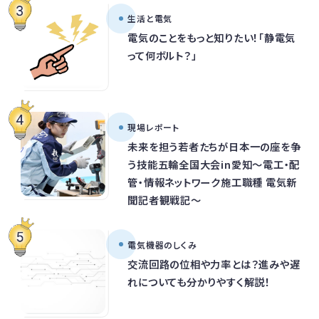
生活と電気
電気のことをもっと知りたい！「静電気
って何ボルト？」
現場レポート
未来を担う若者たちが日本一の座を争
う技能五輪全国大会in愛知～電工・配
管・情報ネットワーク施工職種 電気新
聞記者観戦記～
電気機器のしくみ
交流回路の位相や力率とは？進みや遅
れについても分かりやすく解説！