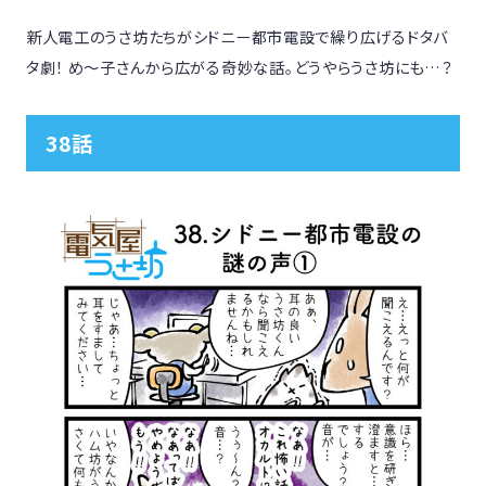
新人電工のうさ坊たちがシドニー都市電設で繰り広げるドタバ
タ劇！ め〜子さんから広がる奇妙な話。どうやらうさ坊にも…？
38話