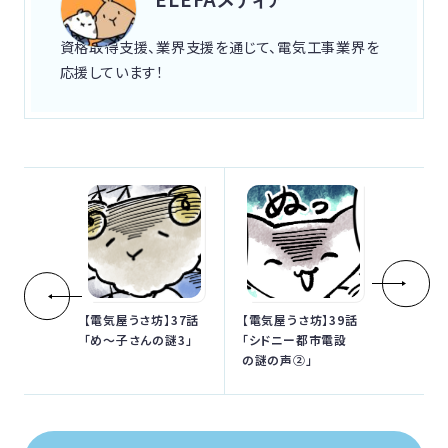
資格取得支援、業界支援を通じて、電気工事業界を
応援しています！
【電気屋うさ坊】37話
【電気屋うさ坊】39話
「め〜子さんの謎3」
「シドニー都市電設
の謎の声②」