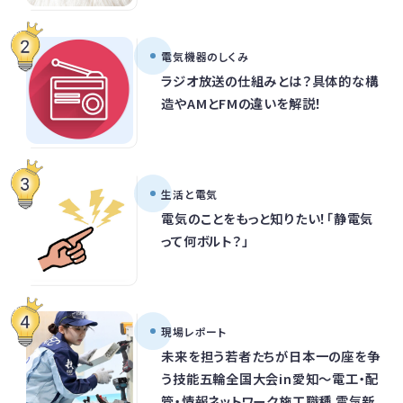
電気機器のしくみ
ラジオ放送の仕組みとは？具体的な構
造やAMとFMの違いを解説！
生活と電気
電気のことをもっと知りたい！「静電気
って何ボルト？」
現場レポート
未来を担う若者たちが日本一の座を争
う技能五輪全国大会in愛知～電工・配
管・情報ネットワーク施工職種 電気新