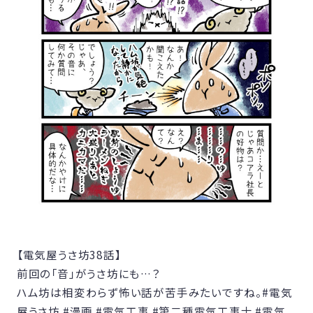
【電気屋うさ坊38話】
前回の「音」がうさ坊にも…？
ハム坊は相変わらず怖い話が苦手みたいですね。
#電気
屋うさ坊
#漫画
#電気工事
#第二種電気工事士
#電気