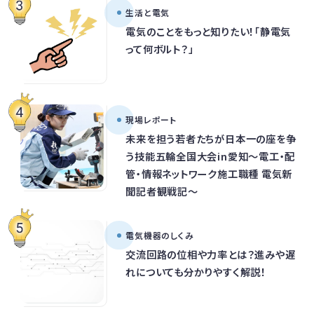
生活と電気
電気のことをもっと知りたい！「静電気
って何ボルト？」
現場レポート
未来を担う若者たちが日本一の座を争
う技能五輪全国大会in愛知～電工・配
管・情報ネットワーク施工職種 電気新
聞記者観戦記～
電気機器のしくみ
交流回路の位相や力率とは？進みや遅
れについても分かりやすく解説！