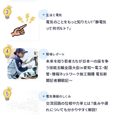
生活と電気
電気のことをもっと知りたい！「静電気
って何ボルト？」
現場レポート
未来を担う若者たちが日本一の座を争
う技能五輪全国大会in愛知～電工・配
管・情報ネットワーク施工職種 電気新
聞記者観戦記～
電気機器のしくみ
交流回路の位相や力率とは？進みや遅
れについても分かりやすく解説！