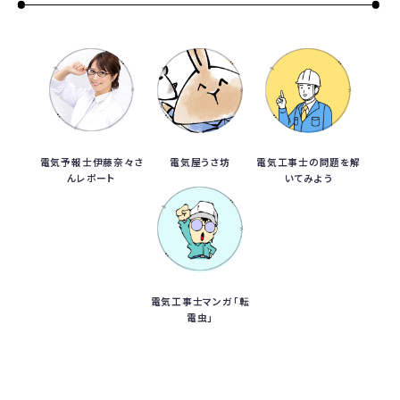
電気予報士伊藤奈々さ
電気屋うさ坊
電気工事士の問題を解
んレポート
いてみよう
電気工事士マンガ「転
電虫」