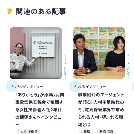
関連のある記事
COLUMN
COLUMN
現場インタビュー
現場インタビュー
「ありがとう」が原動力。関
職業紹介のエージェント
東電気保安協会で奮闘す
が語る！人材不足時代の
る女性技術者入社2年目
今、電気保安業界で求め
の飯塚さんへインタビュ
られる人材・望まれる職
ー
場とは
女性技術者
転職
転職情報