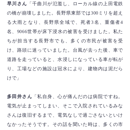
早川さん
「千曲川が氾濫し、ローカル線の上田電鉄
の橋が崩壊しました。長野県東部では
300
ミリを超え
る大雨となり、長野県全域で、死者
3
名、重傷者
4
名、
9066
世帯が床下浸水の被害を受けました。私た
ちが担当する長野市でも、多くの市民が被害を受
け、路頭に迷っていました。台風が去った後、車で
道路を走っていると、水浸しになっている車が転が
り、工場などの施設は冠水により、建物内は泥だら
けで」
多田井さん
「私自身、心が痛んだのは病院ですね。
電気が止まってしまい、そこで入院されているみな
さんは復旧するまで、電気なしで過ごさないといけ
なかったそうです。その話を聞いた時は、多くの市