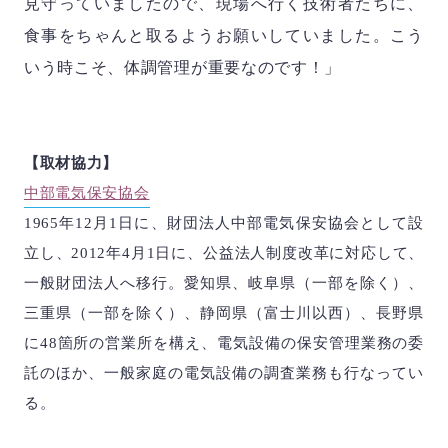
見守っていましたので、現場へ行く技術者たちに、
食事をちゃんと取るようお願いしていました。こう
いう時こそ、体調管理が重要なのです！」
【取材協力】
中部電気保安協会
1965
年
12
月
1
日に、財団法人中部電気保安協会として設
立し、
2012
年
4
月
1
日に、公益法人制度改革に対応して、
一般財団法人へ移行。愛知県、岐阜県（一部を除く）、
三重県（一部を除く）、静岡県（富士川以西）、長野県
に
48
箇所の営業所を構え、電気設備の保安管理業務の委
託のほか、一般家庭の電気設備の調査業務も行なってい
る。