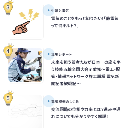
生活と電気
電気のことをもっと知りたい！「静電気
って何ボルト？」
現場レポート
未来を担う若者たちが日本一の座を争
う技能五輪全国大会in愛知～電工・配
管・情報ネットワーク施工職種 電気新
聞記者観戦記～
電気機器のしくみ
交流回路の位相や力率とは？進みや遅
れについても分かりやすく解説！