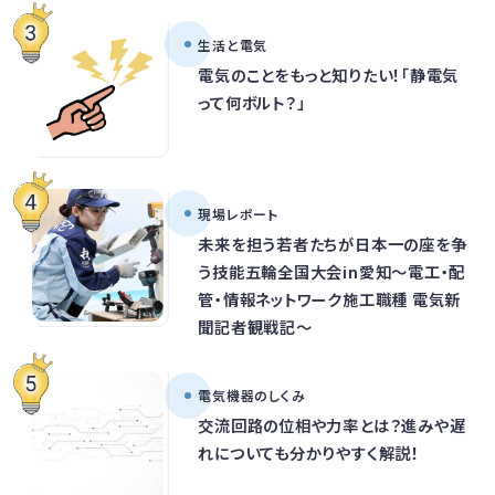
生活と電気
電気のことをもっと知りたい！「静電気
って何ボルト？」
現場レポート
未来を担う若者たちが日本一の座を争
う技能五輪全国大会in愛知～電工・配
管・情報ネットワーク施工職種 電気新
聞記者観戦記～
電気機器のしくみ
交流回路の位相や力率とは？進みや遅
れについても分かりやすく解説！