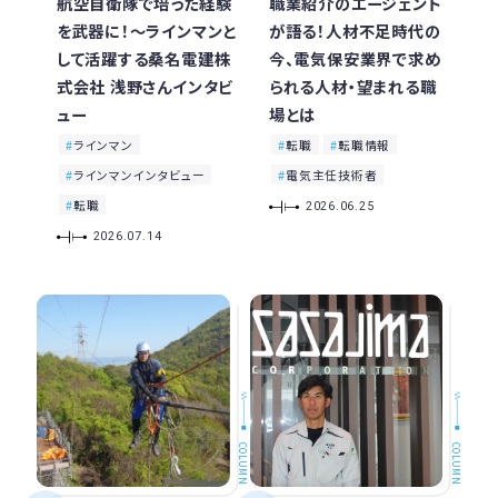
航空自衛隊で培った経験
職業紹介のエージェント
を武器に！〜ラインマンと
が語る！人材不足時代の
して活躍する桑名電建株
今、電気保安業界で求め
式会社 浅野さんインタビ
られる人材・望まれる職
ュー
場とは
ラインマン
転職
転職情報
ラインマンインタビュー
電気主任技術者
転職
2026.06.25
2026.07.14
COLUMN
COLUMN