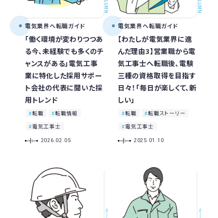
COLUMN
COLUMN
電気業界へ転職ガイド
電気業界へ転職ガイド
「働く環境が変わりつつあ
【わたしが電気業界に進
る今、未経験でも多くのチ
んだ理由3】営業職から電
ャンスがある」電気工事
気工事士へ転職後、電験
業に特化した採用サポー
三種の資格取得を目指す
ト会社の代表に聞いた採
日々！「毎日が楽しくて、新
用トレンド
しい」
転職
転職情報
転職
転職ストーリー
電気工事士
電気工事士
2026.02.05
2025.01.10