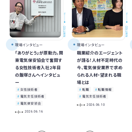
COLUMN
COLUMN
現場インタビュー
現場インタビュー
「ありがとう」が原動力。関
職業紹介のエージェント
東電気保安協会で奮闘す
が語る！人材不足時代の
る女性技術者入社2年目
今、電気保安業界で求め
の飯塚さんへインタビュ
られる人材・望まれる職
ー
場とは
女性技術者
転職
転職情報
電気主任技術者
電気主任技術者
電気保安協会
2026.06.10
2026.06.16