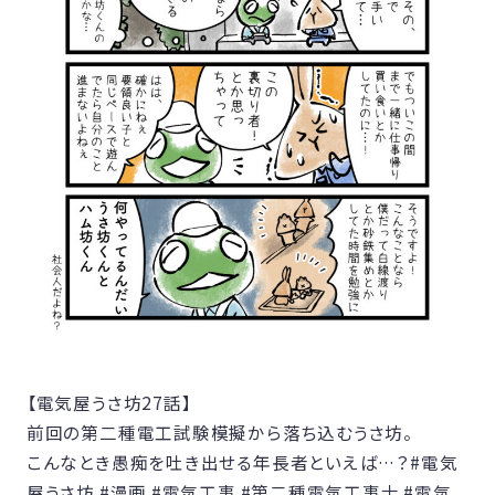
【電気屋うさ坊27話】
前回の第二種電工試験模擬から落ち込むうさ坊。
こんなとき愚痴を吐き出せる年長者といえば…？
#電気
屋うさ坊
#漫画
#電気工事
#第二種電気工事士
#電気