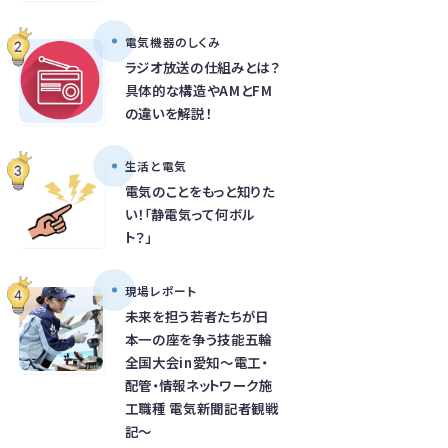
電気機器のしくみ
ラジオ放送の仕組みとは？
具体的な構造やAMとFM
の違いを解説！
生活と電気
電気のことをもっと知りた
い！「静電気って何ボル
ト？」
現場レポート
未来を担う若者たちが日
本一の座を争う技能五輪
全国大会in愛知～電工・
配管・情報ネットワーク施
工職種 電気新聞記者観戦
記～