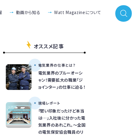
報
動画から知る
Watt Magazineについて
オススメ記事
電気業界の仕事とは？
電気業界のブルーオーシ
ャン！需要拡大の職業「ジ
ョインター」の仕事に迫る！
現場レポート
「堅い印象だったけど本当
は…」入社後に分かった電
気業界のあれこれ。～全国
の電気保安協会職員のリ