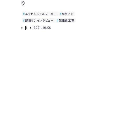
り
エッセンシャルワーカー
配電マン
配電マンインタビュー
配電線工事
2021.10.06