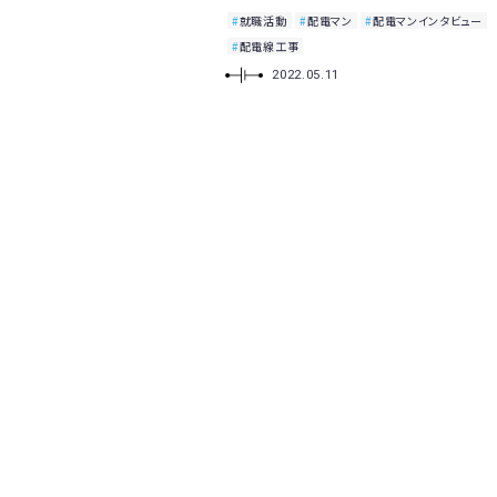
就職活動
配電マン
配電マンインタビュー
配電線工事
2022.05.11