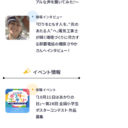
アルな声を聞いてみた！～
現場インタビュー
「灯りをともす人を、“光の
あたる人”へ」電気工事士
が輝く環境づくりに尽力す
る那覇電協の棚原さやか
さんへインタビュー！
イベント情報
体験イベント
「10月21日はあかりの
日」～第26回 全国小学生
ポスターコンテスト 作品
募集