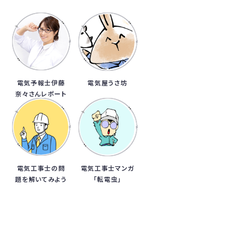
電気予報士伊藤
電気屋うさ坊
奈々さんレポート
電気工事士の問
電気工事士マンガ
題を解いてみよう
「転電虫」