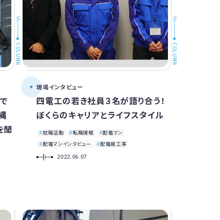
COLUMN
COLUMN
現場インタビュー
で
四電工の若き社員３名が語り合う！
縄
ぼくらのキャリアとライフスタイル
を聞
就職活動
転職情報
配電マン
配電マンインタビュー
配電線工事
2022.06.07