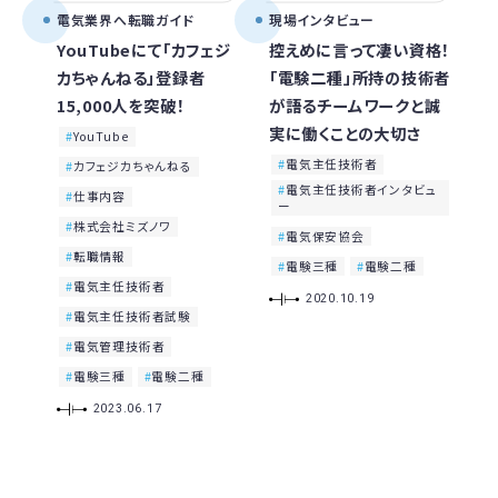
電気業界へ転職ガイド
現場インタビュー
YouTubeにて「カフェジ
控えめに言って凄い資格！
カちゃんねる」登録者
「電験二種」所持の技術者
15,000人を突破！
が語るチームワークと誠
実に働くことの大切さ
YouTube
電気主任技術者
カフェジカちゃんねる
電気主任技術者インタビュ
仕事内容
ー
株式会社ミズノワ
電気保安協会
転職情報
電験三種
電験二種
電気主任技術者
2020.10.19
電気主任技術者試験
電気管理技術者
電験三種
電験二種
2023.06.17