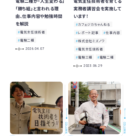
電験二種が「人生変わる」
電気主任技術者を育てる
「勝ち組」と言われる理
実務者講習会を実施して
由、仕事内容や勉強時間
います！
を解説
カフェジカちゃんねる
電気主任技術者
レポート記事
仕事内容
電験二種
株式会社ミズノワ
電気主任技術者
2026.04.07
電験三種
電験二種
2023.06.29
COLUMN
COLUMN