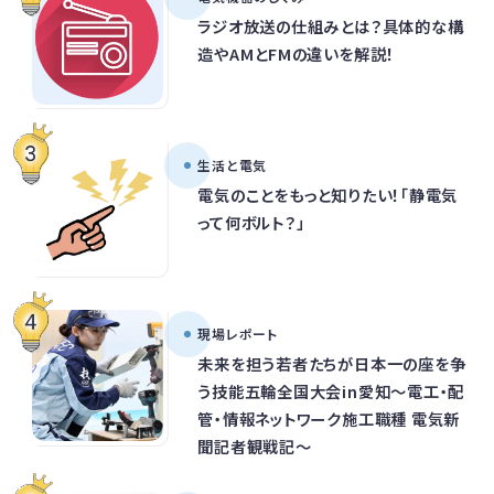
ラジオ放送の仕組みとは？具体的な構
造やAMとFMの違いを解説！
生活と電気
電気のことをもっと知りたい！「静電気
って何ボルト？」
現場レポート
未来を担う若者たちが日本一の座を争
う技能五輪全国大会in愛知～電工・配
管・情報ネットワーク施工職種 電気新
聞記者観戦記～