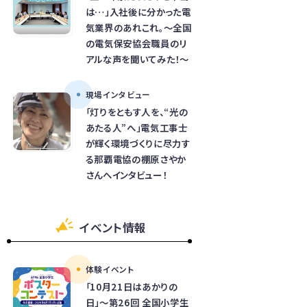
は…」入社後に分かった電
気業界のあれこれ。～全国
の電気保安協会職員のリ
アルな声を聞いてみた！～
現場インタビュー
「灯りをともす人を、“光の
あたる人”へ」電気工事士
が輝く環境づくりに尽力す
る那覇電協の棚原さやか
さんへインタビュー！
イベント情報
体験イベント
「10月21日はあかりの
日」～第26回 全国小学生