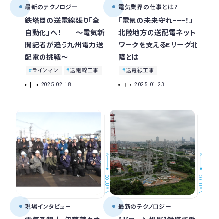
最新のテクノロジー
電気業界の仕事とは？
鉄塔間の送電線張り「全
「電気の未来守れ−−−！」
自動化」へ！ ～電気新
北陸地方の送配電ネット
聞記者が追う九州電力送
ワークを支えるEリーグ北
配電の挑戦～
陸とは
ラインマン
送電線工事
送電線工事
2025.02.18
2025.01.23
COLUMN
COLUMN
現場インタビュー
最新のテクノロジー