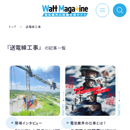
トップ
>
送電線工事
『送電線工事』
の記事一覧
COLUMN
COLUMN
現場インタビュー
電気業界の仕事とは？