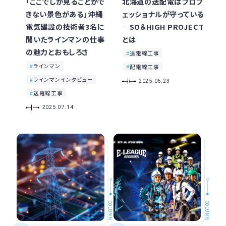
「ここでしか見ることがで
北海道の送配電はプロフ
きない景色がある」沖縄
ェッショナルが守っている
電気建設の技術者3名に
―SO＆HIGH PROJECT
聞いたラインマンの仕事
とは
の魅力とおもしろさ
送電線工事
ラインマン
配電線工事
ラインマンインタビュー
2025.06.23
送電線工事
2025.07.14
COLUMN
COLUMN