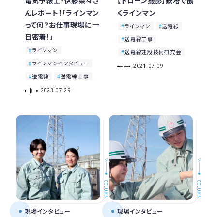
電気予報士・伊藤菜々さ
【ドローン撮影】鉄塔で働
んレポート！「ラインマン
くラインマン
って何？お仕事現場に一
ラインマン
送電線
日密着！」
送電線工事
ラインマン
送電線建設技術研究会
ラインマンインタビュー
2021.07.09
送電線
送電線工事
2023.07.29
COLUMN
COLUMN
現場インタビュー
現場インタビュー