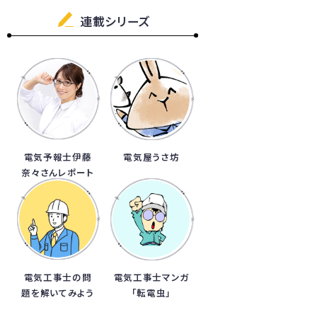
連載シリーズ
電気予報士伊藤
電気屋うさ坊
奈々さんレポート
電気工事士の問
電気工事士マンガ
題を解いてみよう
「転電虫」