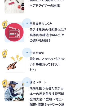
ヘアドライヤーの原理
電気機器のしくみ
ラジオ放送の仕組みとは？
具体的な構造やAMとFM
の違いを解説！
生活と電気
電気のことをもっと知りた
い！「静電気って何ボル
ト？」
現場レポート
未来を担う若者たちが日
本一の座を争う技能五輪
全国大会in愛知～電工・
配管・情報ネットワーク施