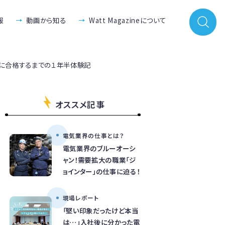
報
動画から知る
Watt Magazineについて
種に合格するまでの１年半体験記
オススメ記事
電気業界の仕事とは？
電気業界のブルーオーシ
ャン！需要拡大の職業「ジ
ョインター」の仕事に迫る！
現場レポート
「堅い印象だったけど本当
は…」入社後に分かった電