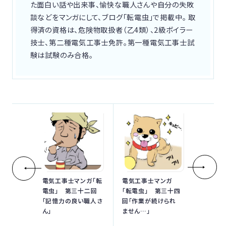
た面白い話や出来事、愉快な職人さんや自分の失敗
談などをマンガにして、ブログ「転電虫」で掲載中。 取
得済の資格は、危険物取扱者（乙4類）、2級ボイラー
技士、第二種電気工事士免許。第一種電気工事士試
験は試験のみ合格。
電気工事士マンガ「転
電気工事士マンガ
電虫」 第三十二回
「転電虫」 第三十四
「記憶力の良い職人さ
回「作業が続けられ
ん」
ません…」