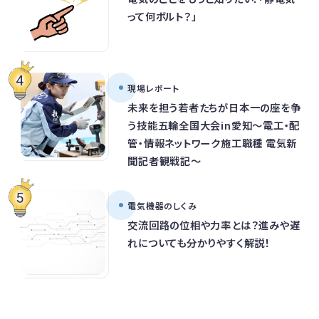
って何ボルト？」
現場レポート
未来を担う若者たちが日本一の座を争
う技能五輪全国大会in愛知～電工・配
管・情報ネットワーク施工職種 電気新
聞記者観戦記～
電気機器のしくみ
交流回路の位相や力率とは？進みや遅
れについても分かりやすく解説！