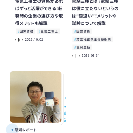
電気工事士の資格があれ
電験三種とは？電験三種
ばずっと活躍ができる！転
は役に立たないというの
職時の企業の選び方や取
は“間違い”！メリットや
得メリットも解説
試験について解説
国家資格
電気工事士
国家資格
第三種電気主任技術者
2023.10.02
電験三種
2026.03.31
COLUMN
現場レポート