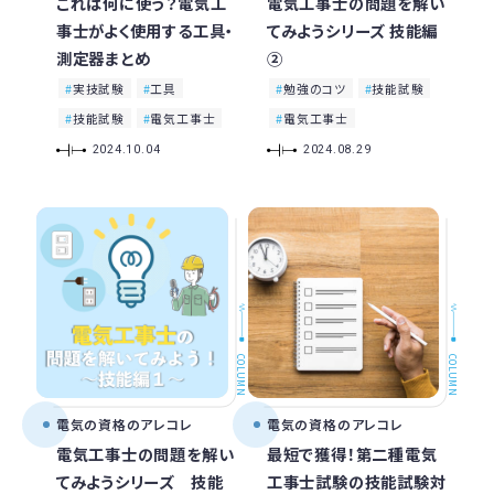
これは何に使う？電気工
電気工事士の問題を解い
事士がよく使用する工具・
てみようシリーズ 技能編
測定器まとめ
②
実技試験
工具
勉強のコツ
技能試験
技能試験
電気工事士
電気工事士
2024.10.04
2024.08.29
COLUMN
COLUMN
電気の資格のアレコレ
電気の資格のアレコレ
電気工事士の問題を解い
最短で獲得！第二種電気
てみようシリーズ 技能
工事士試験の技能試験対