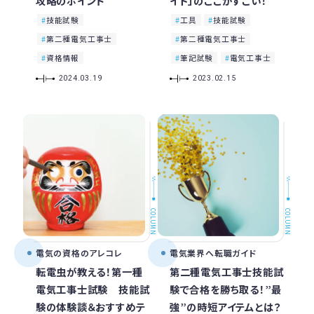
攻略のポイント
イド」のここがすごい！
技能試験
工具
技能試験
第二種電気工事士
第二種電気工事士
資格情報
筆記試験
電気工事士
2024.03.19
2023.02.15
COLUMN
COLUMN
電気の資格のアレコレ
電気業界へ転職ガイド
転電虫が教える！第一種
第二種電気工事士技能試
電気工事士試験 技能試
験で合格を勝ち取る！”最
験の体験談＆おすすめテ
強”の時短アイテムとは？