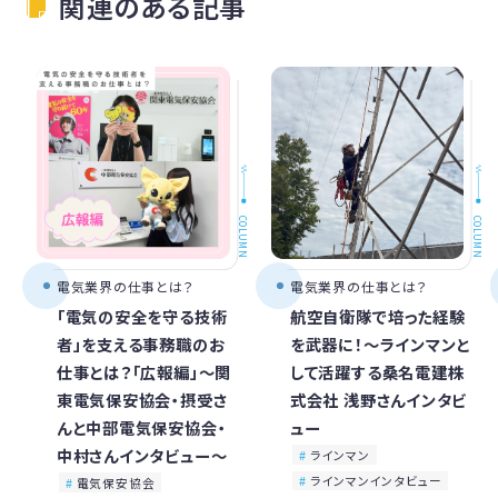
関連のある記事
COLUMN
COLUMN
電気業界の仕事とは？
電気業界の仕事とは？
「電気の安全を守る技術
航空自衛隊で培った経験
者」を支える事務職のお
を武器に！〜ラインマンと
仕事とは？「広報編」〜関
して活躍する桑名電建株
東電気保安協会・摂受さ
式会社 浅野さんインタビ
んと中部電気保安協会・
ュー
中村さんインタビュー〜
ラインマン
ラインマンインタビュー
電気保安協会