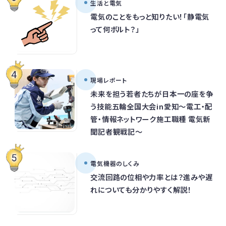
生活と電気
電気のことをもっと知りたい！「静電気
って何ボルト？」
現場レポート
未来を担う若者たちが日本一の座を争
う技能五輪全国大会in愛知～電工・配
管・情報ネットワーク施工職種 電気新
聞記者観戦記～
電気機器のしくみ
交流回路の位相や力率とは？進みや遅
れについても分かりやすく解説！